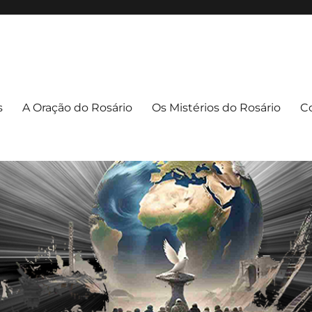
apuava/PR
uava – PR
s
A Oração do Rosário
Os Mistérios do Rosário
C