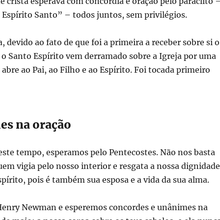
 cristã esperava com concórdia e oração pelo paráclito 
Espírito Santo” – todos juntos, sem privilégios.
, devido ao fato de que foi a primeira a receber sobre si o
, o Santo Espírito vem derramado sobre a Igreja por uma
abre ao Pai, ao Filho e ao Espírito. Foi tocada primeiro
es na oração
este tempo, esperamos pelo Pentecostes. Não nos basta
m vigia pelo nosso interior e resgata a nossa dignidad
írito, pois é também sua esposa e a vida da sua alma.
 Henry Newman e esperemos concordes e unânimes na