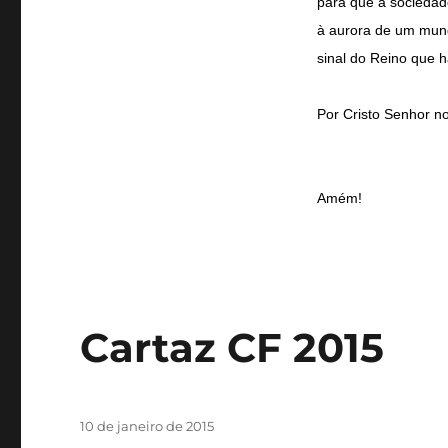
para que a sociedad
à aurora de um mundo
sinal do Reino que há
Por Cristo Senhor n
Amém!
Cartaz CF 2015
Publicado
10 de janeiro de 2015
em