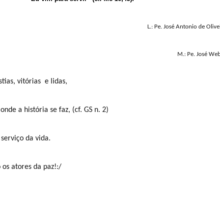
L.: Pe. José Antonio de Olive
M.: Pe. José We
ias, vitórias
e lidas,
nde a história se faz, (cf. GS n. 2)
serviço da vida.
 os atores da paz!:/