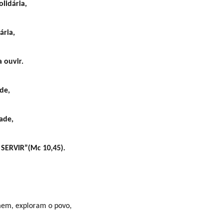
lidária,
ária,
 ouvir.
de,
dade,
SERVIR”(Mc 10,45).
mem, exploram o povo,