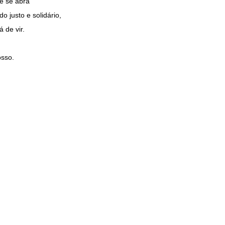
e se abra
 justo e solidário,
 de vir.
osso.