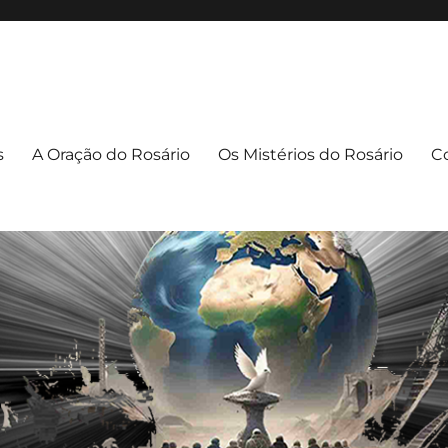
apuava/PR
uava – PR
s
A Oração do Rosário
Os Mistérios do Rosário
C