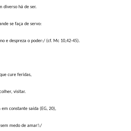
 diverso há de ser.
nde se faça de servo:
o e despreza o poder:/ (cf. Mc 10,42-45).
que cure feridas,
olher, visitar.
 em constante saída (EG, 20),
, sem medo de amar!:/