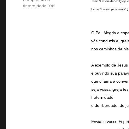
Tema:“Fraternidade: Igreja 
fraternidade 2015
Lema: “Eu vim para servir” (
Ó Pai, Alegria e es
vós conduzis a Igreja
nos caminhos da hist
A exemplo de Jesus 
e ouvindo sua palav
que chama à conver
seja vossa igreja te
fraternidade
e de liberdade, de ju
Enviai o vosso Espír