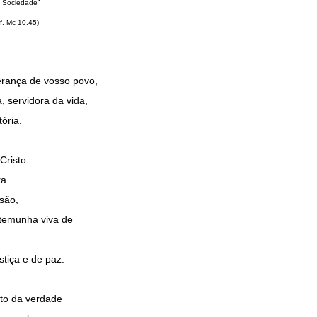
e Sociedade”
cf. Mc 10,45)
perança de vosso povo,
, servidora da vida,
ória.
Cristo
ra
são,
stemunha viva de
stiça e de paz.
ito da verdade