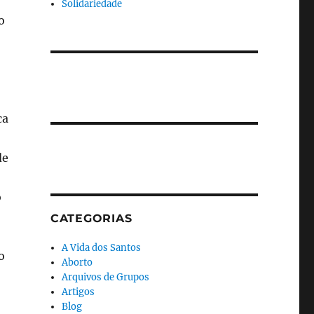
Solidariedade
o
ca
de
o
CATEGORIAS
A Vida dos Santos
o
Aborto
Arquivos de Grupos
Artigos
Blog