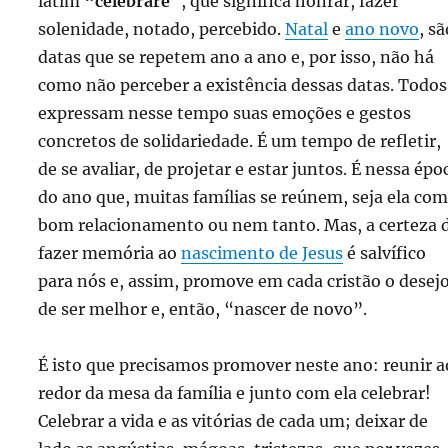
latim
“celebrare”
, que significa honrar, fazer
solenidade, notado, percebido.
Natal
e
ano novo
, sã
datas que se repetem ano a ano e, por isso, não há
como não perceber a existência dessas datas. Todos
expressam nesse tempo suas emoções e gestos
concretos de solidariedade. É um tempo de refletir,
de se avaliar, de projetar e estar juntos. É nessa épo
do ano que, muitas famílias se reúnem, seja ela com
bom relacionamento ou nem tanto. Mas, a certeza 
fazer memória ao
nascimento de Jesus
é salvífico
para nós e, assim, promove em cada cristão o desej
de ser melhor e, então, “nascer de novo”.
É isto que precisamos promover neste ano: reunir a
redor da mesa da família e junto com ela celebrar!
Celebrar a vida e as vitórias de cada um; deixar de