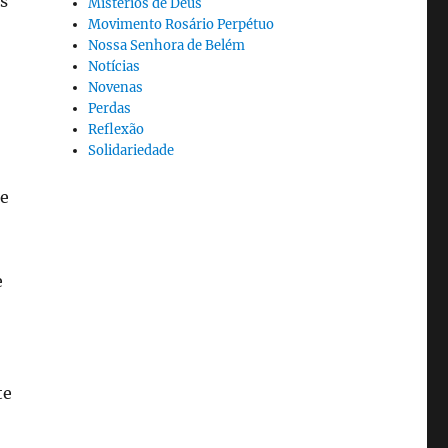
s
Mistérios de Deus
Movimento Rosário Perpétuo
Nossa Senhora de Belém
Notícias
Novenas
Perdas
Reflexão
Solidariedade
ue
e
te