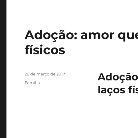
Adoção: amor que
físicos
Adoção
Publicado
26 de março de 2017
em
Categorias
Familia
laços fí