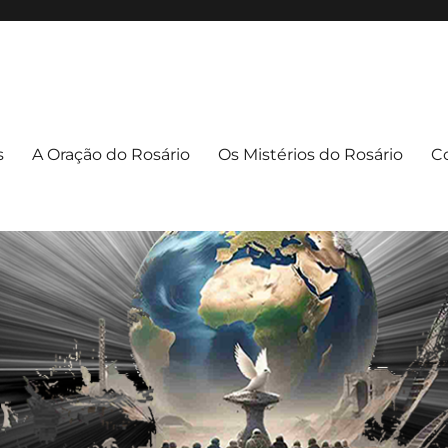
apuava/PR
uava – PR
s
A Oração do Rosário
Os Mistérios do Rosário
C