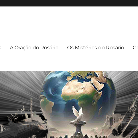
apuava/PR
uava – PR
s
A Oração do Rosário
Os Mistérios do Rosário
C