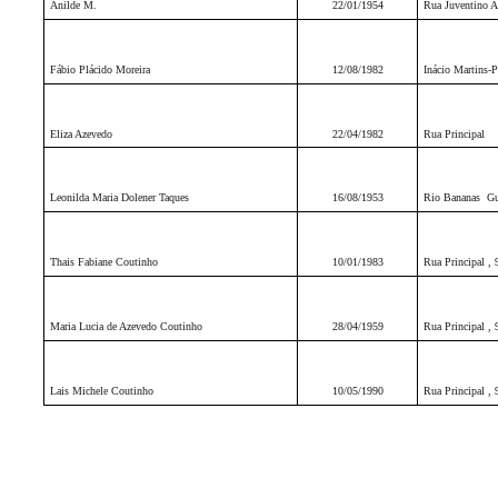
Anilde M.
22/01/1954
Rua Juventino A
Fábio Plácido Moreira
12/08/1982
Inácio Martins-
Eliza Azevedo
22/04/1982
Rua Principal
Leonilda Maria Dolener Taques
16/08/1953
Rio Bananas
Gu
Thais Fabiane Coutinho
10/01/1983
Rua Principal , 
Maria Lucia de Azevedo Coutinho
28/04/1959
Rua Principal , 
Lais Michele Coutinho
10/05/1990
Rua Principal , 