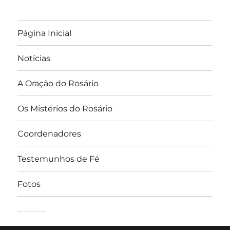
Página Inicial
Notícias
A Oração do Rosário
Os Mistérios do Rosário
Coordenadores
Testemunhos de Fé
Fotos
Rosário Perpétuo – Guarapuava/PR
Orgulhosamente desenvolvido com WordPress