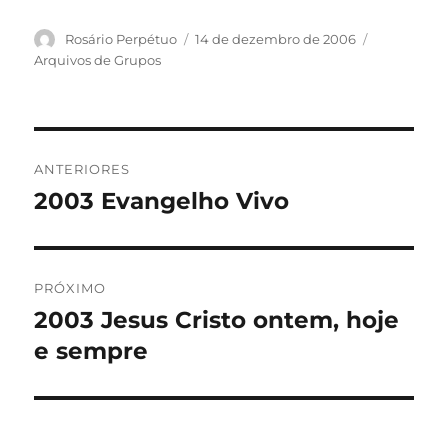
Autor
Publicado
Categorias
Rosário Perpétuo
14 de dezembro de 2006
em
Arquivos de Grupos
Navegação
ANTERIORES
de
2003 Evangelho Vivo
Post
anterior:
Post
PRÓXIMO
2003 Jesus Cristo ontem, hoje
Próximo
post:
e sempre