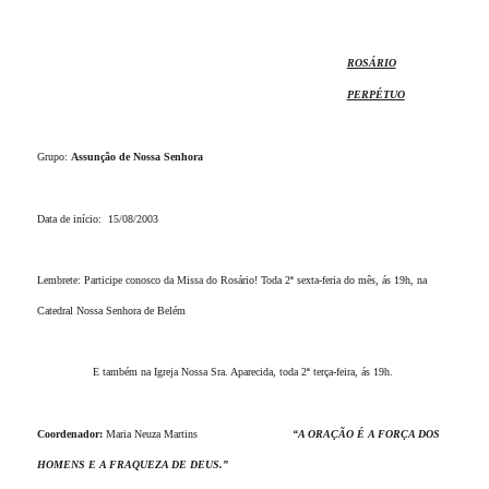
ROSÁRIO
PERPÉTUO
Grupo:
Assunção de Nossa Senhora
Data de início:
15/08/2003
Lembrete: Participe conosco da Missa do Rosário! Toda 2ª sexta-feria do mês, ás 19h, na
Catedral Nossa Senhora de Belém
E também na Igreja Nossa Sra. Aparecida, toda 2ª terça-feira, ás 19h.
Coordenador:
Maria Neuza Martins
“A ORAÇÃO É A FORÇA DOS
HOMENS E A FRAQUEZA DE DEUS.”