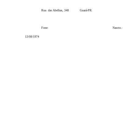
Rua
das Abelhas, 348
Guará-PR
Fone:
Nascto.:
13/08/1974