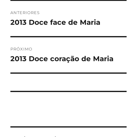
Navegação
ANTERIORES
de
2013 Doce face de Maria
Post
anterior:
Post
PRÓXIMO
2013 Doce coração de Maria
Próximo
post: