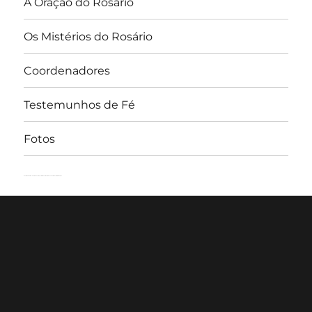
A Oração do Rosário
Os Mistérios do Rosário
Coordenadores
Testemunhos de Fé
Fotos
Rosário Perpétuo – Guarapuava/PR
Orgulhosamente desenvolvido com WordPress