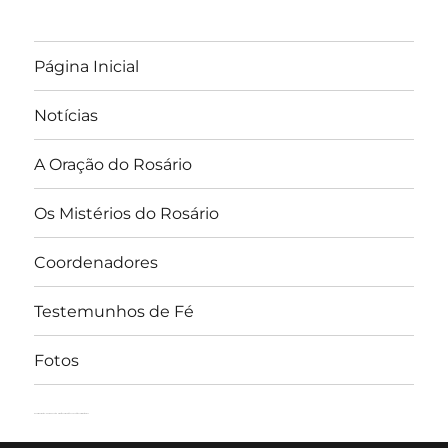
Página Inicial
Notícias
A Oração do Rosário
Os Mistérios do Rosário
Coordenadores
Testemunhos de Fé
Fotos
Rosário Perpétuo – Guarapuava/PR
Orgulhosamente desenvolvido com WordPress