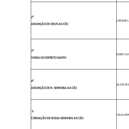
2°
LIRIANE 
ASSUNÇÃO DE JESUS AO CÉU
3°
DARCI SU
VINDA DO ESPÍRITO SANTO
4°
ELOACIR 
ASSUNÇÃO DE N. SENHORA AO CÉU
5-
CELIA AP
COROAÇÃO DE NOSSA SENHORA AO CÉU