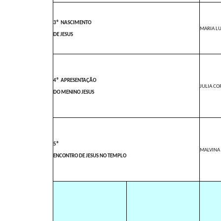
3º
NASCIMENTO
MARIA L
DE JESUS
4º
APRESENTAÇÃO
JULIA CO
DO MENINO JESUS
5º
MALVINA
ENCONTRO DE JESUS NO TEMPLO