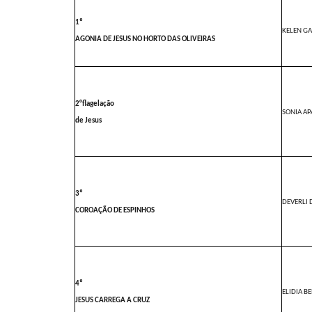
1º
KELEN GA
AGONIA DE JESUS NO HORTO DAS OLIVEIRAS
2°flagelação
SONIA A
de Jesus
3º
DEVERLI 
COROAÇÃO DE ESPINHOS
4º
ELIDIA B
JESUS CARREGA A CRUZ