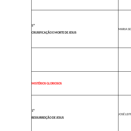
5º
MARIA S
CRUXIFICAÇÃO E MORTE DE JESUS
MISTÉRIOS GLORIOSOS
1°
JOSÉ LEI
RESSURREIÇÃO DE JESUS