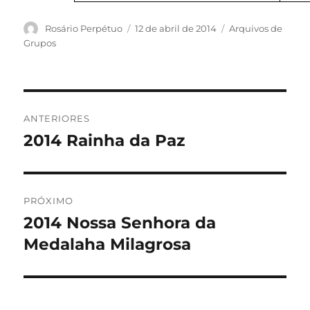
Autor
Publicado
Categorias
Rosário Perpétuo
12 de abril de 2014
Arquivos de
em
Grupos
Navegação
ANTERIORES
de
2014 Rainha da Paz
Post
anterior:
Post
PRÓXIMO
2014 Nossa Senhora da
Próximo
post:
Medalaha Milagrosa