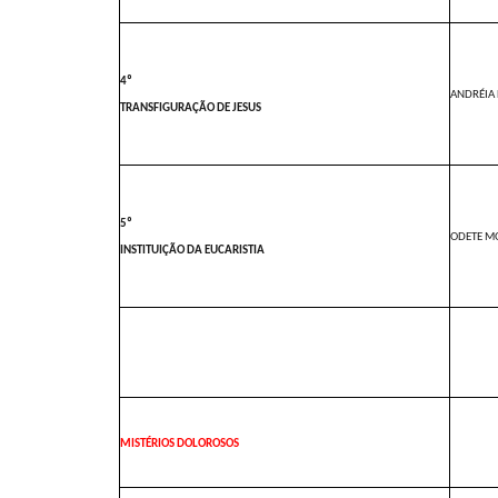
4º
ANDRÉIA 
TRANSFIGURAÇÃO DE JESUS
5º
ODETE M
INSTITUIÇÃO DA EUCARISTIA
MISTÉRIOS DOLOROSOS