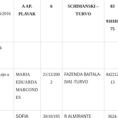
A AP.
6
SCHIMANSKI –
83
6/2016
PLAVAK
TURVO
91018
75
S
FAZENDA BAITALA-
njo a
MARIA
21/12/200
84221
IVAI -TURVO
EDUARDA
2
13
MARCOND
ES
R ALMIRANTE
SOFIA
20/10/195
3624-