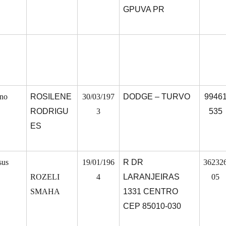
GPUVA PR
 no
ROSILENE
30/03/197
DODGE – TURVO
9946
RODRIGU
3
535
ES
sus
19/01/196
R DR
36232
ROZELI
4
LARANJEIRAS
05
SMAHA
1331 CENTRO
CEP 85010-030