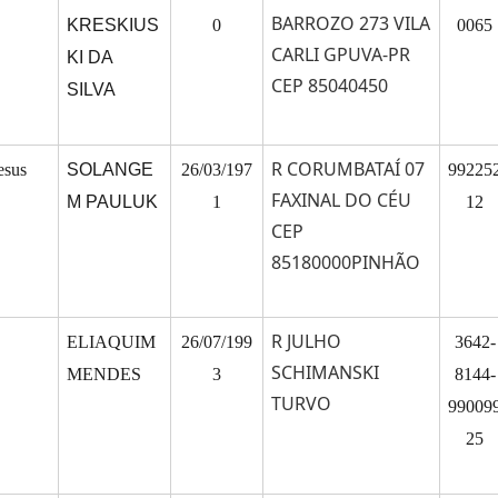
BARROZO 273 VILA
KRESKIUS
0
0065
CARLI GPUVA-PR
KI DA
CEP 85040450
SILVA
R CORUMBATAÍ 07
esus
SOLANGE
26/03/197
99225
FAXINAL DO CÉU
M PAULUK
1
12
CEP
85180000PINHÃO
R JULHO
ELIAQUIM
26/07/199
3642-
SCHIMANSKI
MENDES
3
8144-
TURVO
99009
25