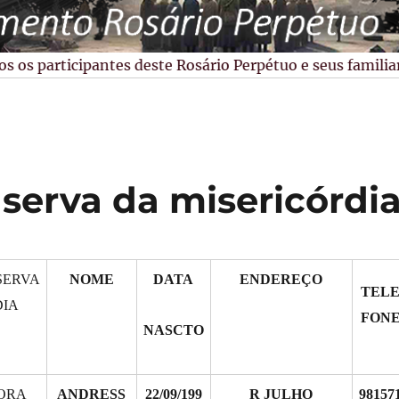
os participantes deste Rosário Perpétuo e seus familiares
serva da misericórdi
SERVA
NOME
DATA
ENDEREÇO
TEL
DIA
FON
NASCTO
ORA
ANDRESS
22/09/199
R JULHO
98157