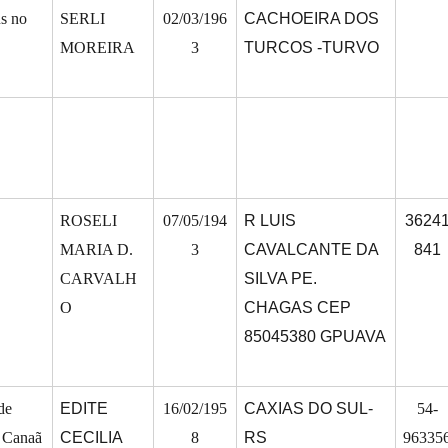
us no
SERLI
02/03/196
CACHOEIRA DOS
MOREIRA
3
TURCOS -TURVO
ROSELI
07/05/194
R LUIS
3624
MARIA D.
3
CAVALCANTE DA
841
CARVALH
SILVA PE.
O
CHAGAS CEP
85045380 GPUAVA
de
EDITE
16/02/195
CAXIAS DO SUL-
54-
e Canaã
CECILIA
8
RS
96335