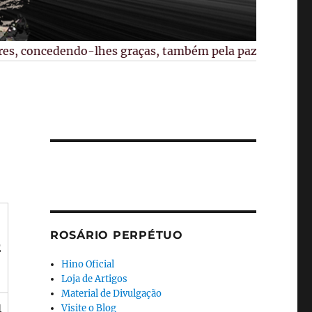
, concedendo-lhes graças, também pela paz no mundo, pelas
a
E
ROSÁRIO PERPÉTUO
E
Hino Oficial
Loja de Artigos
Material de Divulgação
1
Visite o Blog