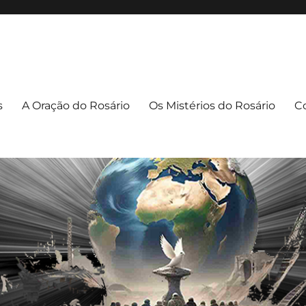
apuava/PR
uava – PR
s
A Oração do Rosário
Os Mistérios do Rosário
C