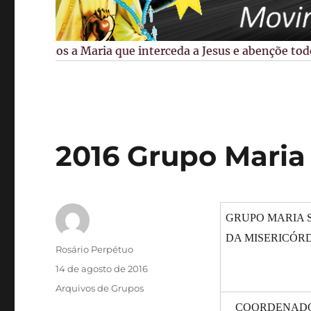
Pedimos a Maria que interceda a Jesus e abençõe todos 
2016 Grupo Maria 
GRUPO MARIA 
DA MISERICÓR
Autor
Rosário Perpétuo
Publicado
14 de agosto de 2016
em
Categorias
Arquivos de Grupos
COORDENAD