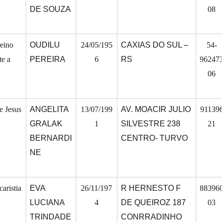
DE SOUZA
08
reino
OUDILU
24/05/195
CAXIAS DO SUL –
54-
te a
PEREIRA
6
RS
96247
06
e Jesus
ANGELITA
13/07/199
AV. MOACIR JULIO
91139
GRALAK
1
SILVESTRE 238
21
BERNARDI
CENTRO- TURVO
NE
caristia
EVA
26/11/197
R HERNESTO F
88396
LUCIANA
4
DE QUEIROZ 187
03
TRINDADE
CONRRADINHO