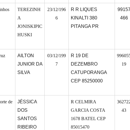
inhos
TEREZINH
23/12/196
R R LIQUES
9915
A
6
KINALTI 380
466
JONISKIPIC
PITANGA PR
HUSKI
ruz
AILTON
03/12/199
R 19 DE
99605
JUNIOR DA
7
DEZEMBRO
19
SILVA
CATUPORANGA
CEP 85250000
orte de
JÉSSICA
R CELMIRA
36272
DOS
GARCIA COSTA
43
SANTOS
1678 BATEL CEP
RIBEIRO
85015470