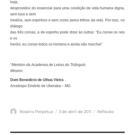
hoje,
desprovidos do essencial para uma condição de vida humana digna,
sem luxo e sem
miséria, sem espinhos e sem urzes pelos trilhos da vida. Por isso, no
diálogo
das três coroas, a de espinho pode dizer às outras: “Eu coroei os reis
e os
heróis, eu coroei todos os homens e ainda não murchei”.
*Membro da Academia de Letras do Triângulo
Mineiro.
Dom Benedicto de Ulhoa Vieira
Arcebispo Emérito de Uberaba – MG
Autor
Publicado
Categorias
Rosário Perpétuo
3 de abril de 2011
Reflexão
em