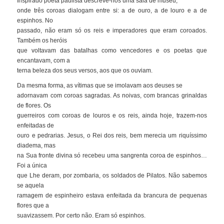
Inspirado poeta paulista descreve-nos uma sala de museu,
onde três coroas dialogam entre si: a de ouro, a de louro e a de
espinhos. No
passado, não eram só os reis e imperadores que eram coroados.
Também os heróis
que voltavam das batalhas como vencedores e os poetas que
encantavam, com a
terna beleza dos seus versos, aos que os ouviam.
Da mesma forma, as vítimas que se imolavam aos deuses se
adornavam com coroas sagradas. As noivas, com brancas grinaldas
de flores. Os
guerreiros com coroas de louros e os reis, ainda hoje, trazem-nos
enfeitadas de
ouro e pedrarias. Jesus, o Rei dos reis, bem merecia um riquíssimo
diadema, mas
na Sua fronte divina só recebeu uma sangrenta coroa de espinhos…
Foi a única
que Lhe deram, por zombaria, os soldados de Pilatos. Não sabemos
se aquela
ramagem de espinheiro estava enfeitada da brancura de pequenas
flores que a
suavizassem. Por certo não. Eram só espinhos.