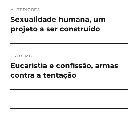
Navegação
ANTERIORES
de
Sexualidade humana, um
Post
anterior:
projeto a ser construído
Post
PRÓXIMO
Eucaristia e confissão, armas
Próximo
post:
contra a tentação