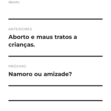
em
Aborto
Navegação
ANTERIORES
de
Aborto e maus tratos a
Post
anterior:
crianças.
Post
PRÓXIMO
Namoro ou amizade?
Próximo
post: