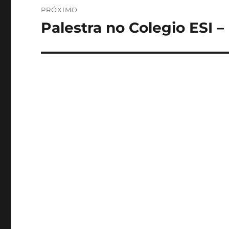
PRÓXIMO
Palestra no Colegio ESI 
Próximo
post: