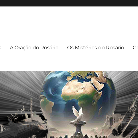
apuava/PR
uava – PR
s
A Oração do Rosário
Os Mistérios do Rosário
C