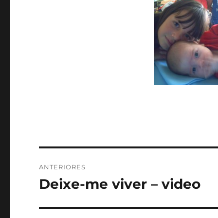
Navegação
ANTERIORES
de
Deixe-me viver – video
Post
anterior:
Post