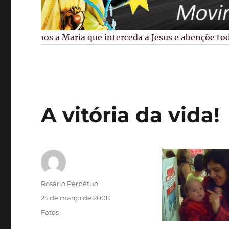
Pedimos a Maria que interceda a Jesus e abençõe todos
A vitória da vida!
Autor
Rosário Perpétuo
Publicado
25 de março de 2008
em
Categorias
Fotos