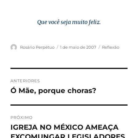
Que você seja muito feliz.
Autor
Publicado
Categorias
Rosário Perpétuo
1 de maio de 2007
Reflexão
em
Navegação
ANTERIORES
de
Ó Mãe, porque choras?
Post
anterior:
Post
PRÓXIMO
IGREJA NO MÉXICO AMEAÇA
Próximo
post:
EXCOMUNGAR LEGISLADORES