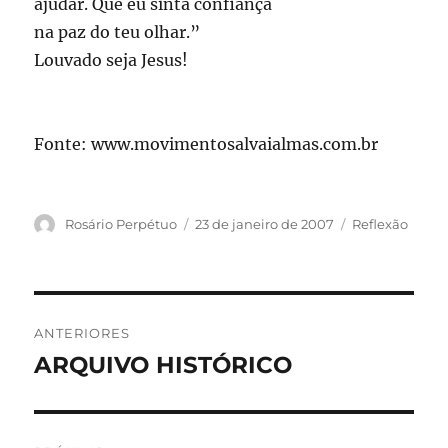
ajudar. Que eu sinta confiança
na paz do teu olhar.”
Louvado seja Jesus!
Fonte: www.movimentosalvaialmas.com.br
Autor
Publicado
Categorias
Rosário Perpétuo
23 de janeiro de 2007
Reflexão
em
Navegação
ANTERIORES
de
ARQUIVO HISTÓRICO
Post
anterior:
Post