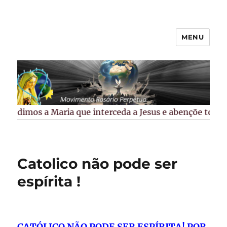
MENU
Rosário Perpétuo –
Guarapuava/PR
Pedimos a Maria que interceda a Jesus e abençõe todos o
Catolico não pode ser
espírita !
CATÓLICO NÃO PODE SER ESPÍRITA! POR