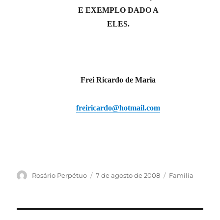
E EXEMPLO DADO A
ELES.
Frei Ricardo de Maria
freiricardo@hotmail.com
Autor
Publicado
Categorias
Rosário Perpétuo
7 de agosto de 2008
Familia
em
Navegação