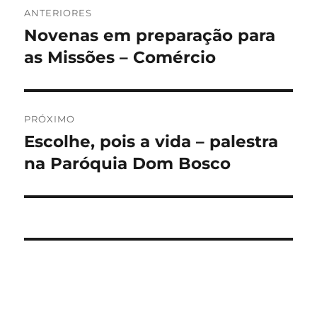
ANTERIORES
de
Novenas em preparação para
Post
anterior:
as Missões – Comércio
Post
PRÓXIMO
Escolhe, pois a vida – palestra
Próximo
post:
na Paróquia Dom Bosco