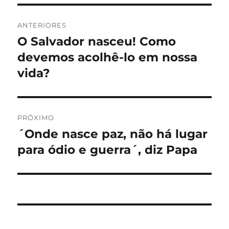
Navegação
ANTERIORES
de
O Salvador nasceu! Como
Post
anterior:
devemos acolhê-lo em nossa
Post
vida?
PRÓXIMO
´Onde nasce paz, não há lugar
Próximo
post:
para ódio e guerra´, diz Papa