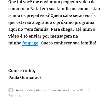
Que tal você me enviar um pequeno vídeo de
como foi o Natal em sua família ou como estão
sendo os prepativos? Quem sabe serão vocês
que estarão alegrando o próximo programa
aqui no #em família! Para chegar até mim o
vídeo é só enviar por mensagem na
minha
fanpage
! Quero conhecer sua família!
Com carinho,
Paula Guimarães
Autor
Publicado
Categorias
Rosário Perpétuo
25 de dezembro de 2015
em
Familia