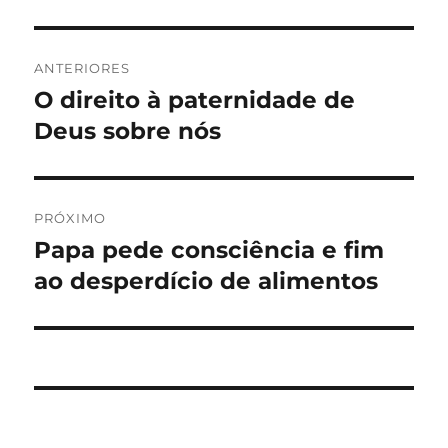
Navegação
ANTERIORES
de
O direito à paternidade de
Post
anterior:
Deus sobre nós
Post
PRÓXIMO
Papa pede consciência e fim
Próximo
post:
ao desperdício de alimentos