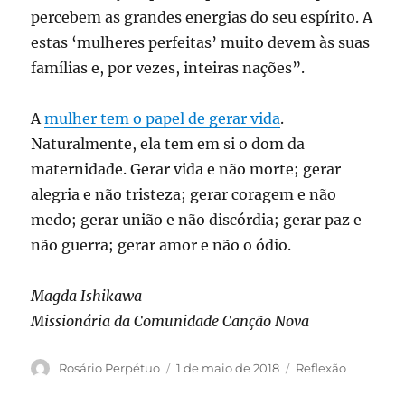
percebem as grandes energias do seu espírito. A
estas ‘mulheres perfeitas’ muito devem às suas
famílias e, por vezes, inteiras nações”.
A
mulher tem o papel de gerar vida
.
Naturalmente, ela tem em si o dom da
maternidade. Gerar vida e não morte; gerar
alegria e não tristeza; gerar coragem e não
medo; gerar união e não discórdia; gerar paz e
não guerra; gerar amor e não o ódio.
Magda Ishikawa
Missionária da Comunidade Canção Nova
Autor
Publicado
Categorias
Rosário Perpétuo
1 de maio de 2018
Reflexão
em