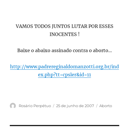
VAMOS TODOS JUNTOS LUTAR POR ESSES
INOCENTES !
Baixe o abaixo assinado contra o aborto…
http://www.padrereginaldomanzotti.org.br/ind
ex.php?tt=cpsler&id=11
Autor
Publicado
Categorias
Rosário Perpétuo
25 de junho de 2007
Aborto
em