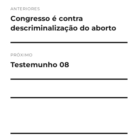
Navegação
ANTERIORES
de
Congresso é contra
Post
anterior:
descriminalização do aborto
Post
PRÓXIMO
Testemunho 08
Próximo
post: