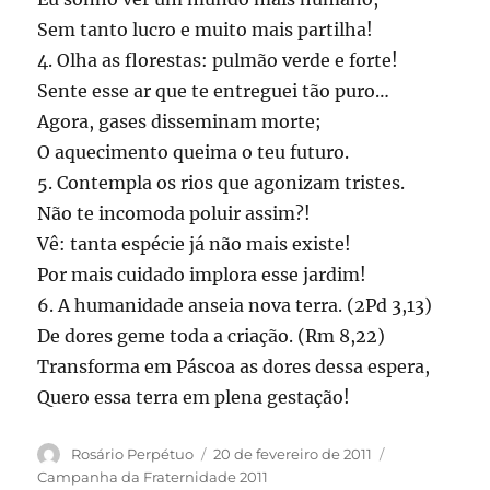
Sem tanto lucro e muito mais partilha!
4. Olha as florestas: pulmão verde e forte!
Sente esse ar que te entreguei tão puro…
Agora, gases disseminam morte;
O aquecimento queima o teu futuro.
5. Contempla os rios que agonizam tristes.
Não te incomoda poluir assim?!
Vê: tanta espécie já não mais existe!
Por mais cuidado implora esse jardim!
6. A humanidade anseia nova terra. (2Pd 3,13)
De dores geme toda a criação. (Rm 8,22)
Transforma em Páscoa as dores dessa espera,
Quero essa terra em plena gestação!
Autor
Publicado
Categorias
Rosário Perpétuo
20 de fevereiro de 2011
em
Campanha da Fraternidade 2011