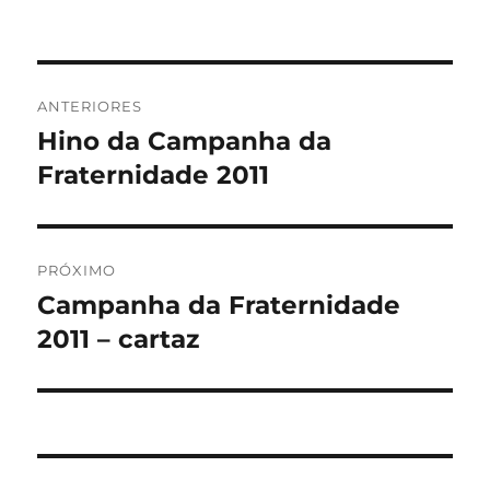
Navegação
ANTERIORES
de
Hino da Campanha da
Post
anterior:
Fraternidade 2011
Post
PRÓXIMO
Campanha da Fraternidade
Próximo
post:
2011 – cartaz