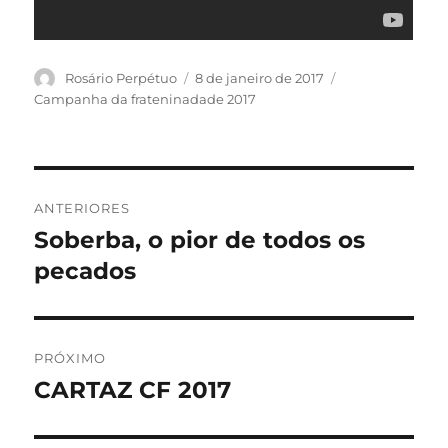
Autor
Publicado
Categorias
Rosário Perpétuo
8 de janeiro de 2017
em
Campanha da frateninadade 2017
Navegação
ANTERIORES
de
Soberba, o pior de todos os
Post
anterior:
pecados
Post
PRÓXIMO
CARTAZ CF 2017
Próximo
post: