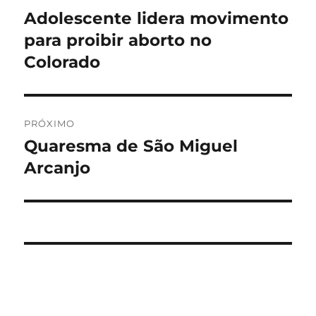
de
Adolescente lidera movimento
Post
anterior:
para proibir aborto no
Post
Colorado
PRÓXIMO
Quaresma de São Miguel
Próximo
post:
Arcanjo