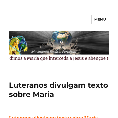
MENU
Rosário Perpétuo –
Guarapuava/PR
Pedimos a Maria que interceda a Jesus e abençõe todos 
Luteranos divulgam texto
sobre Maria
Luteranos divulgam texto sobre Maria