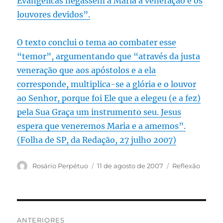
Evangélicas negassem à Maria a veneração e os
louvores devidos”.
O texto conclui o tema ao combater esse
“temor”, argumentando que “através da justa
veneração que aos apóstolos e a ela
corresponde, multiplica-se a glória e o louvor
ao Senhor, porque foi Ele que a elegeu (e a fez)
pela Sua Graça um instrumento seu. Jesus
espera que veneremos Maria e a amemos”.
(Folha de SP, da Redação, 27 julho 2007)
Autor
Publicado
Categorias
Rosário Perpétuo
11 de agosto de 2007
Reflexão
em
Navegação
ANTERIORES