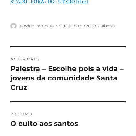
STADO+FORA+DO+UTERO.html
Autor
Publicado
Categorias
Rosário Perpétuo
9 de julho de 2008
Aborto
em
Navegação
ANTERIORES
de
Palestra – Escolhe pois a vida –
Post
anterior:
jovens da comunidade Santa
Post
Cruz
PRÓXIMO
O culto aos santos
Próximo
post: