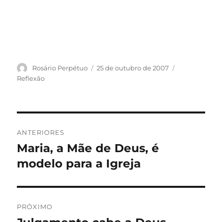
Autor
Publicado
Categorias
Rosário Perpétuo
25 de outubro de 2007
em
Reflexão
Navegação
ANTERIORES
de
Maria, a Mãe de Deus, é
Post
anterior:
modelo para a Igreja
Post
PRÓXIMO
Próximo