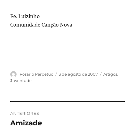
Pe. Luizinho
Comunidade Canção Nova
Autor
Publicado
Categorias
Rosário Perpétuo
3 de agosto de 2007
Artigos
,
em
Juventude
Navegação
ANTERIORES
de
Amizade
Post
anterior:
Post