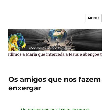
MENU
Rosário Perpétuo –
Guarapuava/PR
Pedimos a Maria que interceda a Jesus e abençõe todos 
Os amigos que nos fazem
enxergar
Os amigos que nos fazem enxergar