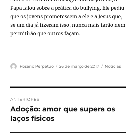
Papa falou sobre a prática do bullying. Ele pediu
que os jovens prometessem a ele e a Jesus que,
se um dia já fizeram isso, nunca mais farão nem
permitirão que outros façam.
Autor
Publicado
Categorias
Rosário Perpétuo
26 de março de 2017
Notícias
em
Navegação
ANTERIORES
de
Adoção: amor que supera os
Post
anterior:
laços físicos
Post