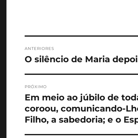
Navegação
ANTERIORES
de
O silêncio de Maria depo
Post
anterior:
Post
PRÓXIMO
Em meio ao júbilo de toda
Próximo
post:
coroou, comunicando-Lhe 
Filho, a sabedoria; e o Es