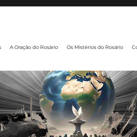
apuava/PR
uava – PR
s
A Oração do Rosário
Os Mistérios do Rosário
C