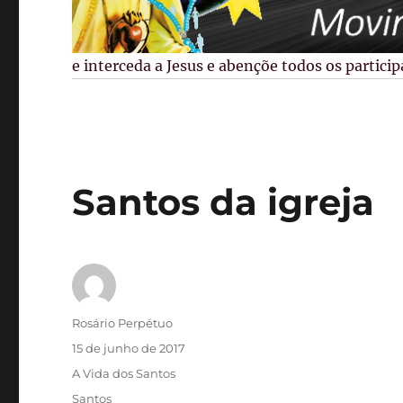
Maria que interceda a Jesus e abençõe todos os participan
Santos da igreja
Autor
Rosário Perpétuo
Publicado
15 de junho de 2017
em
Categorias
A Vida dos Santos
Tags
Santos