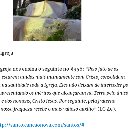
igreja
Igreja nos ensina o seguinte no §956:
“Pelo fato de os
u estarem unidos mais intimamente com Cristo, consolidam
na santidade toda a Igreja. Eles não deixam de interceder p
 apresentando os méritos que alcançaram na Terra pelo únic
e dos homens, Cristo Jesus. Por seguinte, pela fraterna
a nossa fraqueza recebe o mais valioso auxílio”
(LG 49).
tp://santo.cancaonova.com/santos/#