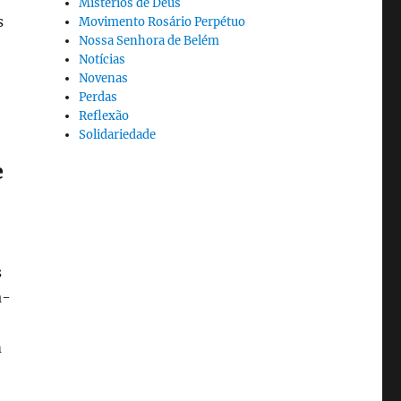
Mistérios de Deus
s
Movimento Rosário Perpétuo
Nossa Senhora de Belém
Notícias
Novenas
Perdas
Reflexão
Solidariedade
e
s
a-
m