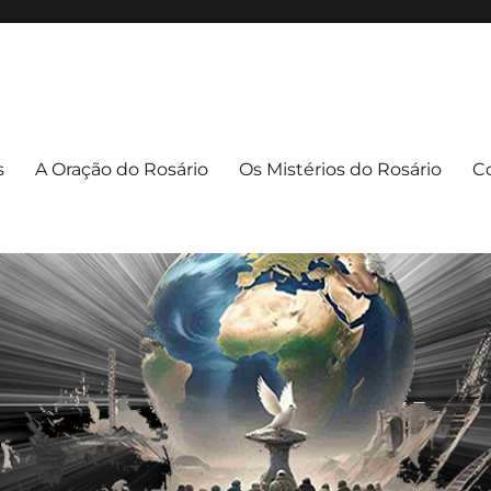
apuava/PR
uava – PR
s
A Oração do Rosário
Os Mistérios do Rosário
C