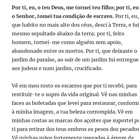
Por ti, eu, o teu Deus, me tornei teu filho; por ti, eu
o Senhor, tomei tua condição de escravo.
Por ti, eu,
que habito no mais alto dos céus, desci à Terra, e fui
mesmo sepultado abaixo da terra; por ti, feito
homem, tornei-me como alguém sem apoio,
abandonado entre os mortos. Por ti, que deixaste o
jardim do paraíso, ao sair de um jardim fui entregue
aos judeus e num jardim, crucificado.
Vê em meu rosto os escarros que por ti recebi; para
restituir-te o sopro da vida original. Vê nas minhas
faces as bofetadas que levei para restaurar, confor
à minha imagem, a tua beleza corrompida. Vê em
minhas costas as marcas dos açoites que suportei p
ti para retirar dos teus ombros os pesos dos pecados
Vê minhas mãos fortemente pregadas à árvore da