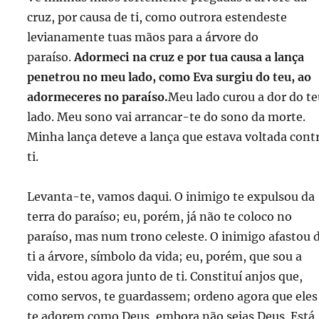
cruz, por causa de ti, como outrora estendeste
levianamente tuas mãos para a árvore do
paraíso.
Adormeci na cruz e por tua causa a lança
penetrou no meu lado, como Eva surgiu do teu, ao
adormeceres no paraíso.
Meu lado curou a dor do te
lado. Meu sono vai arrancar-te do sono da morte.
Minha lança deteve a lança que estava voltada cont
ti.
Levanta-te, vamos daqui. O inimigo te expulsou da
terra do paraíso; eu, porém, já não te coloco no
paraíso, mas num trono celeste. O inimigo afastou 
ti a árvore, símbolo da vida; eu, porém, que sou a
vida, estou agora junto de ti. Constituí anjos que,
como servos, te guardassem; ordeno agora que eles
te adorem como Deus, embora não sejas Deus. Está