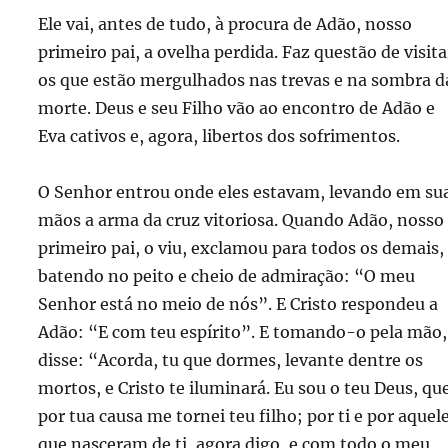
Ele vai, antes de tudo, à procura de Adão, nosso
primeiro pai, a ovelha perdida. Faz questão de visita
os que estão mergulhados nas trevas e na sombra d
morte. Deus e seu Filho vão ao encontro de Adão e
Eva cativos e, agora, libertos dos sofrimentos.
O Senhor entrou onde eles estavam, levando em su
mãos a arma da cruz vitoriosa. Quando Adão, nosso
primeiro pai, o viu, exclamou para todos os demais,
batendo no peito e cheio de admiração: “O meu
Senhor está no meio de nós”. E Cristo respondeu a
Adão: “E com teu espírito”. E tomando-o pela mão,
disse: “Acorda, tu que dormes, levante dentre os
mortos, e Cristo te iluminará. Eu sou o teu Deus, qu
por tua causa me tornei teu filho; por ti e por aquel
que nasceram de ti, agora digo, e com todo o meu