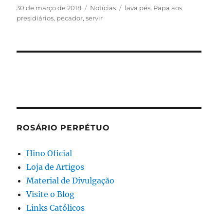
Publicado
Categorias
Tags
30 de março de 2018
Notícias
lava pés
,
Papa aos
em
presidiários
,
pecador
,
servir
ROSÁRIO PERPÉTUO
Hino Oficial
Loja de Artigos
Material de Divulgação
Visite o Blog
Links Católicos