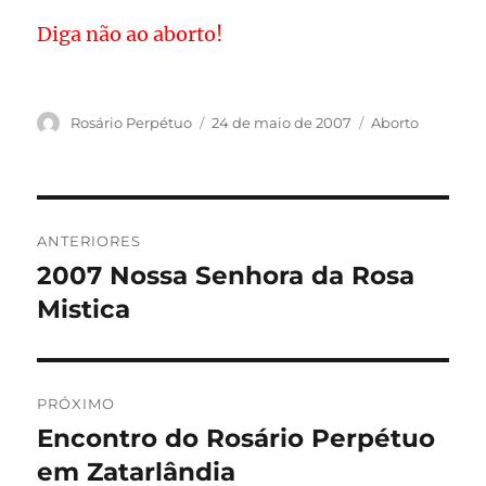
Diga não ao aborto!
Autor
Publicado
Categorias
Rosário Perpétuo
24 de maio de 2007
Aborto
em
Navegação
ANTERIORES
de
2007 Nossa Senhora da Rosa
Post
anterior:
Mistica
Post
PRÓXIMO
Encontro do Rosário Perpétuo
Próximo
post:
em Zatarlândia