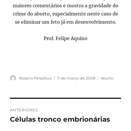
maiores comentários e mostra a gravidade do
crime do aborto, especialmente neste caso de
se eliminar um feto já em desenvolvimento.
Prof. Felipe Aquino
Autor
Publicado
Categorias
Rosário Perpétuo
11 de março de 2008
Aborto
em
Navegação
ANTERIORES
de
Células tronco embrionárias
Post
anterior:
Post