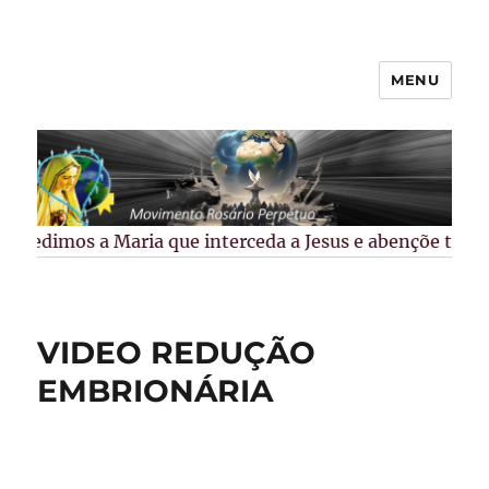
MENU
Rosário Perpétuo –
Guarapuava/PR
Pedimos a Maria que interceda a Jesus e abençõe todos 
VIDEO REDUÇÃO
EMBRIONÁRIA