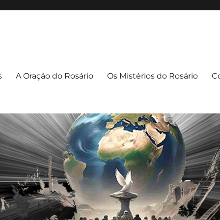
apuava/PR
uava – PR
s
A Oração do Rosário
Os Mistérios do Rosário
C