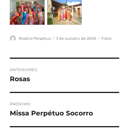
Autor
Publicado
Categorias
Rosário Perpétuo
3 de outubro de 2006
Fotos
em
Navegação
ANTERIORES
de
Rosas
Post
anterior:
Post
PRÓXIMO
Missa Perpétuo Socorro
Próximo
post: