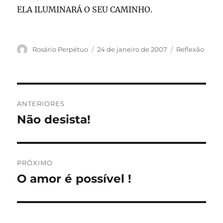
ELA ILUMINARÁ O SEU CAMINHO.
Autor
Publicado
Categorias
Rosário Perpétuo
24 de janeiro de 2007
Reflexão
em
Navegação
ANTERIORES
de
Não desista!
Post
anterior:
Post
PRÓXIMO
O amor é possível !
Próximo
post: