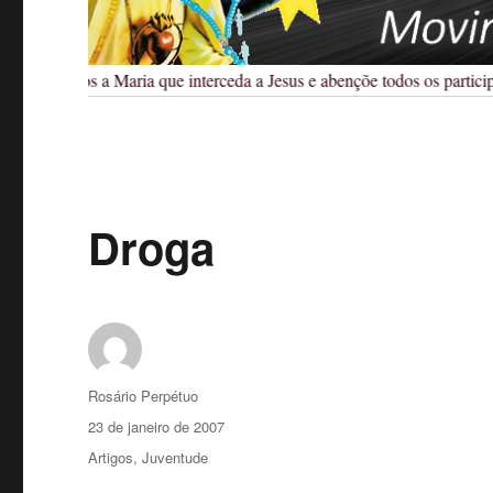
Pedimos a Maria que interceda a Jesus e abençõe todos os participan
Droga
Autor
Rosário Perpétuo
Publicado
23 de janeiro de 2007
em
Categorias
Artigos
,
Juventude