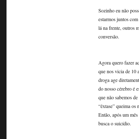
Sozinho eu não posso
estarmos juntos com
lá na frente, outros
conversão.
Agora quero fazer a
que nos vicia de 10 
droga age diretament
do nosso cérebro é e
que não sabemos de
“êxtase” queima os n
Então, após um mês 
busca o suicídio.