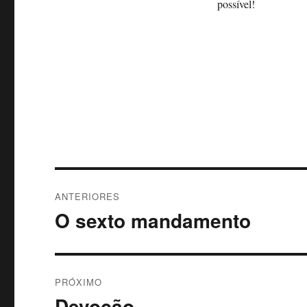
possível!
Navegação
ANTERIORES
de
O sexto mandamento
Post
anterior:
Post
PRÓXIMO
Devoção
Próximo