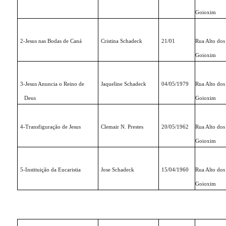
Goioxim
2-Jesus nas Bodas de Caná
Cristina Schadeck
21/01
Rua Alto dos
Goioxim
3-Jesus Anuncia o Reino de
Jaqueline Schadeck
04/05/1979
Rua Alto dos
Deus
Goioxim
4-Transfiguração de Jesus
Clemair N. Prestes
20/05/1962
Rua Alto dos
Goioxim
5-Instituição da Eucaristia
Jose Schadeck
15/04/1960
Rua Alto dos
Goioxim