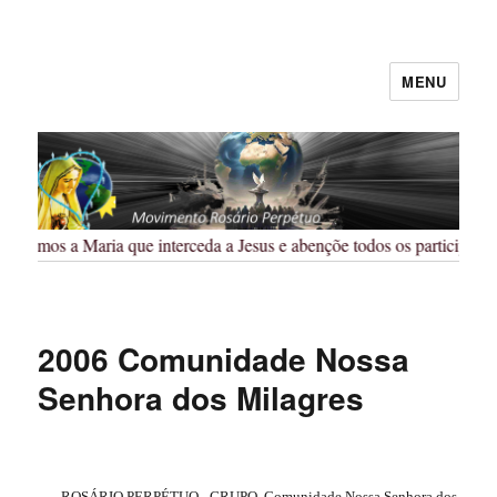
MENU
Rosário Perpétuo – Guarapuava/PR
Pedimos a Maria que interceda a Jesus e abençõe todos os participantes
2006 Comunidade Nossa
Senhora dos Milagres
ROSÁRIO PERPÉTUO_ GRUPO
Comunidade Nossa Senhora dos