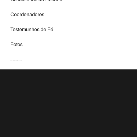
Coordenadores
Testemunhos de Fé
Fotos
Rosário Perpétuo – Guarapuava/PR
Orgulhosamente desenvolvido com WordPress