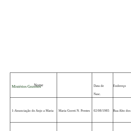
Nome
Mistérios Gozosos
Data de
Endereço
Nasc.
1-Anunciação do Anjo a Maria
Maria Goreti N. Prestes
02/08/1985
Rua Alto dos