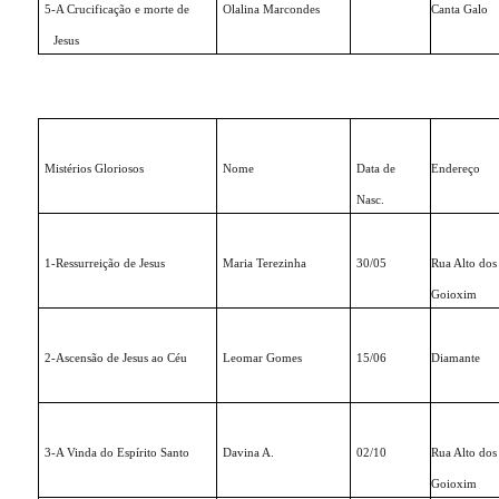
5-A Crucificação e morte de
Olalina Marcondes
Canta Galo
Jesus
Mistérios Gloriosos
Nome
Data de
Endereço
Nasc.
1-Ressurreição de Jesus
Maria Terezinha
30/05
Rua Alto dos
Goioxim
2-Ascensão de Jesus ao Céu
Leomar Gomes
15/06
Diamante
3-A Vinda do Espírito Santo
Davina A.
02/10
Rua Alto dos
Goioxim