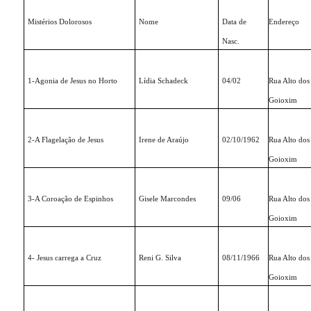
Mistérios Dolorosos
Nome
Data de
Endereço
Nasc.
1-Agonia de Jesus no Horto
Lídia Schadeck
04/02
Rua Alto dos
Goioxim
2-A Flagelação de Jesus
Irene de Araújo
02/10/1962
Rua Alto dos
Goioxim
3-A Coroação de Espinhos
Gisele Marcondes
09/06
Rua Alto dos
Goioxim
4- Jesus carrega a Cruz
Reni G. Silva
08/11/1966
Rua Alto dos
Goioxim