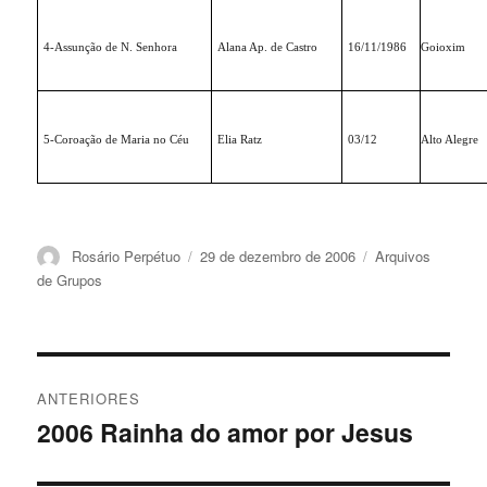
4-Assunção de N. Senhora
Alana Ap. de Castro
16/11/1986
Goioxim
5-Coroação de Maria no Céu
Elia Ratz
03/12
Alto Alegre
Autor
Publicado
Categorias
Rosário Perpétuo
29 de dezembro de 2006
Arquivos
em
de Grupos
Navegação
ANTERIORES
de
2006 Rainha do amor por Jesus
Post
anterior:
Post