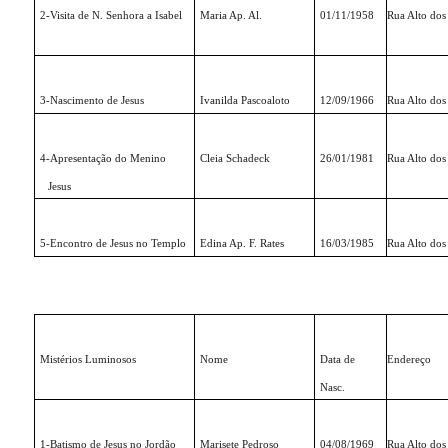
2-Visita de N. Senhora a Isabel
Maria Ap. Al.
01/11/1958
Rua Alto dos
3-Nascimento de Jesus
Ivanilda Pascoaloto
12/09/1966
Rua Alto dos
4-Apresentação do Menino
Cleia Schadeck
26/01/1981
Rua Alto dos
Jesus
5-Encontro de Jesus no Templo
Edina Ap. F. Rates
16/03/1985
Rua Alto dos
Mistérios Luminosos
Nome
Data de
Endereço
Nasc.
1-Batismo de Jesus no Jordão
Marisete Pedroso
04/08/1969
Rua Alto dos