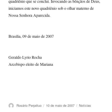
quadriênio que se conclui. Invocando as bênçãos de Deus,
iniciamos este novo quadriênio sob o olhar materno de
Nossa Senhora Aparecida.
Brasília, 09 de maio de 2007
Geraldo Lyrio Rocha
Arcebispo eleito de Mariana
Autor
Publicado
Categorias
Rosário Perpétuo
10 de maio de 2007
Notícias
em