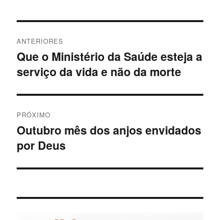
Navegação
ANTERIORES
de
Que o Ministério da Saúde esteja a
Post
serviço da vida e não da morte
anterior:
Post
PRÓXIMO
Outubro mês dos anjos envidados
Próximo
por Deus
post: