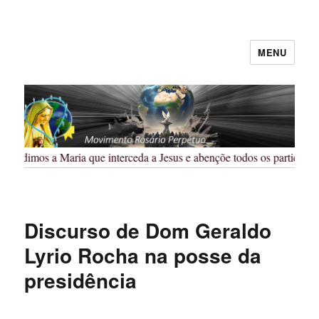
MENU
Rosário Perpétuo – Guarapuava/PR
Pedimos a Maria que interceda a Jesus e abençõe todos os participant
Discurso de Dom Geraldo
Lyrio Rocha na posse da
presidência