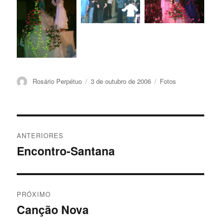
Autor
Publicado
Categorias
Rosário Perpétuo
3 de outubro de 2006
Fotos
em
Navegação
ANTERIORES
de
Encontro-Santana
Post
anterior:
Post
PRÓXIMO
Canção Nova
Próximo