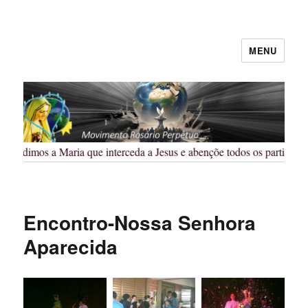
MENU
Rosário Perpétuo – Guarapuava/PR
Pedimos a Maria que interceda a Jesus e abençõe todos os participant
Encontro-Nossa Senhora
Aparecida