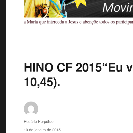
Pedimos a Maria que interceda a Jesus e abençõe todos os participante
HINO CF 2015“Eu vi
10,45).
Autor
Rosário Perpétuo
Publicado
10 de janeiro de 2015