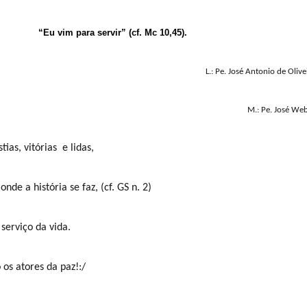
“Eu vim para servir” (cf. Mc 10,45).
L.: Pe. José Antonio de Olive
M.: Pe. José We
ias, vitórias
e lidas,
nde a história se faz, (cf. GS n. 2)
serviço da vida.
 os atores da paz!:/