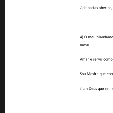
/:de portas abertas
4) O meu Mandament
novo:
Amar e servir como 
Sou Mestre que escu
/:um Deus que se inc