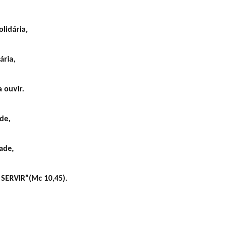
lidária,
ária,
 ouvir.
de,
dade,
SERVIR”(Mc 10,45).