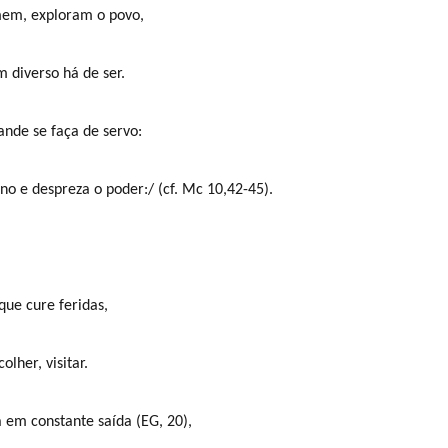
mem, exploram o povo,
 diverso há de ser.
nde se faça de servo:
o e despreza o poder:/ (cf. Mc 10,42-45).
que cure feridas,
olher, visitar.
 em constante saída (EG, 20),