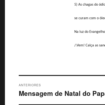
5) As chagas do ódio
se curam com o óleo
Na luz do Evangelho
/:Vem! Calça as san
Navegação
ANTERIORES
de
Mensagem de Natal do Pap
Post
anterior:
Post