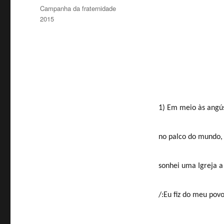
em
Categorias
Campanha da fraternidade
2015
1) Em meio às angúst
no palco do mundo, o
sonhei uma Igreja a 
/:Eu fiz do meu povo