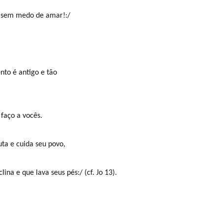
, sem medo de amar!:/
o é antigo e tão
faço a vocês.
ta e cuida seu povo,
lina e que lava seus pés:/ (cf. Jo 13).