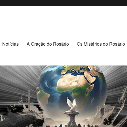
puava/PR
R
Notícias
A Oração do Rosário
Os Mistérios do Rosário