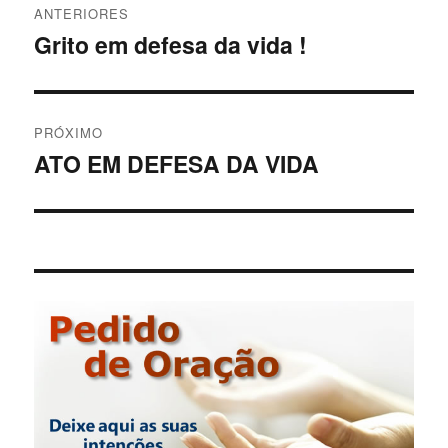
ANTERIORES
de
Grito em defesa da vida !
Post
anterior:
Post
PRÓXIMO
ATO EM DEFESA DA VIDA
Próximo
post: