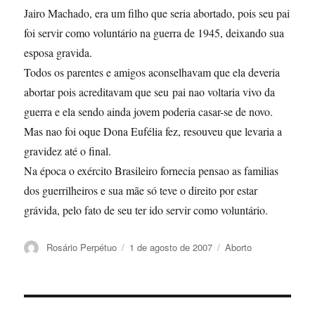
Jairo Machado, era um filho que seria abortado, pois seu pai
foi servir como voluntário na guerra de 1945, deixando sua
esposa gravida.
Todos os parentes e amigos aconselhavam que ela deveria
abortar pois acreditavam que seu pai nao voltaria vivo da
guerra e ela sendo ainda jovem poderia casar-se de novo.
Mas nao foi oque Dona Eufélia fez, resouveu que levaria a
gravidez até o final.
Na época o exército Brasileiro fornecia pensao as familias
dos guerrilheiros e sua mãe só teve o direito por estar
grávida, pelo fato de seu ter ido servir como voluntário.
Autor
Publicado
Categorias
Rosário Perpétuo
1 de agosto de 2007
Aborto
em
Navegação