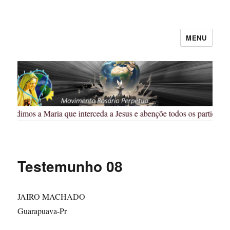
MENU
Rosário Perpétuo – Guarapuava/PR
Pedimos a Maria que interceda a Jesus e abençõe todos os participant
Testemunho 08
JAIRO MACHADO
Guarapuava-Pr