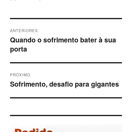
em
Navegação
ANTERIORES
de
Quando o sofrimento bater à sua
Post
porta
anterior:
Post
PRÓXIMO
Sofrimento, desafio para gigantes
Próximo
post: