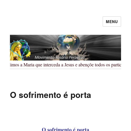
MENU
Rosário Perpétuo – Guarapuava/PR
Pedimos a Maria que interceda a Jesus e abençõe todos os participante
O sofrimento é porta
O sofrimento é porta