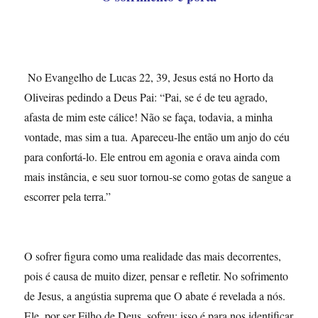
No Evangelho de Lucas 22, 39, Jesus está no Horto da
Oliveiras pedindo a Deus Pai: “Pai, se é de teu agrado,
afasta de mim este cálice! Não se faça, todavia, a minha
vontade, mas sim a tua. Apareceu-lhe então um anjo do céu
para confortá-lo. Ele entrou em agonia e orava ainda com
mais instância, e seu suor tornou-se como gotas de sangue a
escorrer pela terra.”
O sofrer figura como uma realidade das mais decorrentes,
pois é causa de muito dizer, pensar e refletir. No sofrimento
de Jesus, a angústia suprema que O abate é revelada a nós.
Ele, por ser Filho de Deus, sofreu; isso é para nos identificar