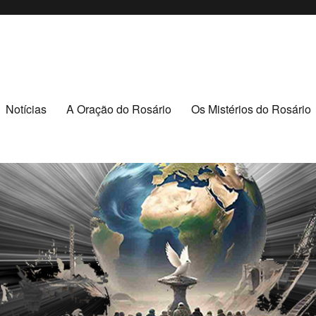
puava/PR
R
Notícias
A Oração do Rosário
Os Mistérios do Rosário