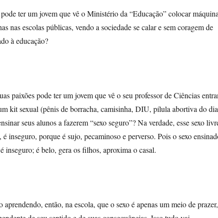
ode ter um jovem que vê o Ministério da “Educação” colocar máquin
nhas nas escolas públicas, vendo a sociedade se calar e sem coragem de
tado à educação?
uas paixões pode ter um jovem que vê o seu professor de Ciências entra
um kit sexual (pênis de borracha, camisinha, DIU, pílula abortiva do dia
 ensinar seus alunos a fazerem “sexo seguro”? Na verdade, esse sexo livr
, é inseguro, porque é sujo, pecaminoso e perverso. Pois o sexo ensinad
é inseguro; é belo, gera os filhos, aproxima o casal.
o aprendendo, então, na escola, que o sexo é apenas um meio de prazer,
ependente de seu sentido e de suas consequências. Isso tudo vai