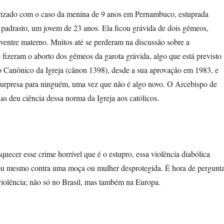
orizado com o caso da menina de 9 anos em Pernambuco, estuprada
 padrasto, um jovem de 23 anos. Ela ficou grávida de dois gêmeos,
ventre materno. Muitos até se perderam na discussão sobre a
izeram o aborto dos gêmeos da garota grávida, algo que está previsto
o Canônico da Igreja (cânon 1398), desde a sua aprovação em 1983, e
 surpresa para ninguém, uma vez que não é algo novo. O Arcebispo de
as deu ciência dessa norma da Igreja aos católicos.
ecer esse crime horrível que é o estupro, essa violência diabólica
u mesmo contra uma moça ou mulher desprotegida. É hora de pergunt
violência; não só no Brasil, mas também na Europa.