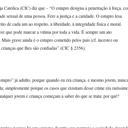
a Católica (CIC) diz que – “O estupro designa a penetração à força, c
ade sexual de uma pessoa. Fere a justiça e a caridade. O estupro lesa
to de cada um ao respeito, à liberdade, à integridade física e moral.
ve que pode marcar a vítima por toda a vida. É sempre um ato
 Mais grave ainda é o estupro cometido pelos pais (cf. incesto) ou
 crianças que lhes são confiadas” (CIC § 2356).
stupro” já adulto, porque quando eu era criança, e mesmo jovem, nunc
ela; simplesmente porque os casos que existiam desse crime era raríssimo
qualquer jovem e criança começam a saber do que se trata; por quê?
simples: porque há um sexismo doentio que permeia a sociedade, levand