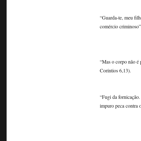
“Guarda-te, meu filho
comércio criminoso”
“Mas o corpo não é p
Coríntios 6,13).
“Fugi da fornicação
impuro peca contra o