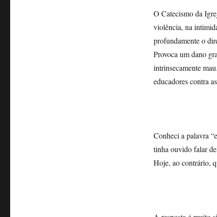
O Catecismo da Igrej
violência, na intimid
profundamente o direi
Provoca um dano gra
intrinsecamente mau.
educadores contra as
Conheci a palavra “e
tinha ouvido falar d
Hoje, ao contrário, 
A resposta é muito 