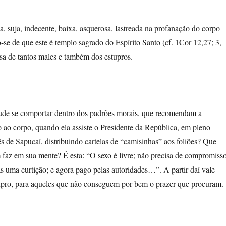
, suja, indecente, baixa, asquerosa, lastreada na profanação do corpo
e de que este é templo sagrado do Espírito Santo (cf. 1Cor 12,27; 3,
usa de tantos males e também dos estupros.
de se comportar dentro dos padrões morais, que recomendam a
to ao corpo, quando ela assiste o Presidente da República, em pleno
 de Sapucaí, distribuindo cartelas de “camisinhas” aos foliões? Que
az em sua mente? É esta: “O sexo é livre; não precisa de compromiss
s uma curtição; e agora pago pelas autoridades…”. A partir daí vale
tupro, para aqueles que não conseguem por bem o prazer que procuram.