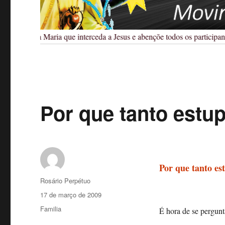
Pedimos a Maria que interceda a Jesus e abençõe todos os participantes
Por que tanto estu
Por que tanto es
Autor
Rosário Perpétuo
Publicado
17 de março de 2009
em
Categorias
Familia
É hora de se pergunt