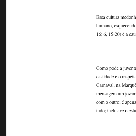
Essa cultura medonha
humano, esquecendo-s
16; 6, 15-20) é a ca
Como pode a juventu
castidade e o respei
Carnaval, na Marquês
mensagem um jovem f
com o outro; é apena
tudo; inclusive o es